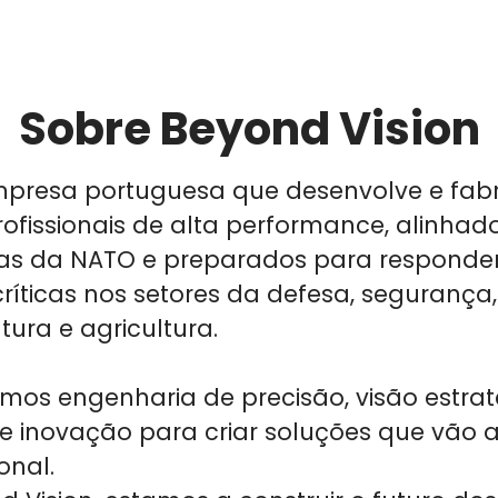
Sobre Beyond Vision
presa portuguesa que desenvolve e fabr
ofissionais de alta performance
, alinha
vas da NATO
e preparados para responde
ríticas nos setores da
defesa, segurança,
utura e agricultura
.
amos
engenharia de precisão
,
visão estra
de inovação
para criar soluções que vão 
onal.