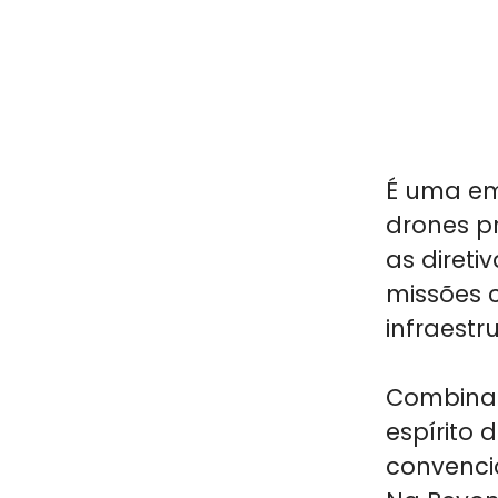
É uma em
drones pr
as
direti
missões c
infraestr
Combin
espírito 
convenci