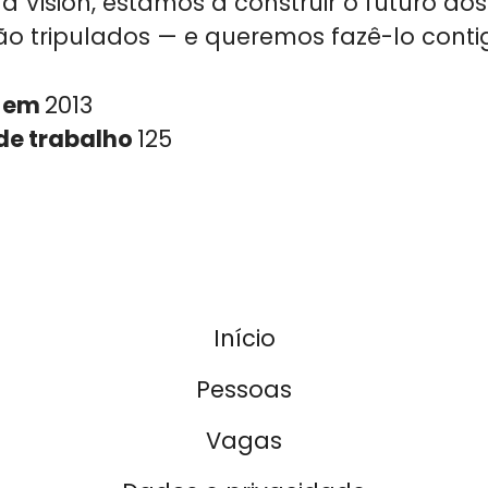
 Vision, estamos a construir o futuro do
ão tripulados — e queremos fazê-lo conti
 em
2013
de trabalho
125
Início
Pessoas
Vagas