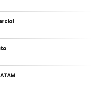
ercial
uto
 LATAM