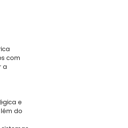
ica
dos com
r a
tégica
e
além do