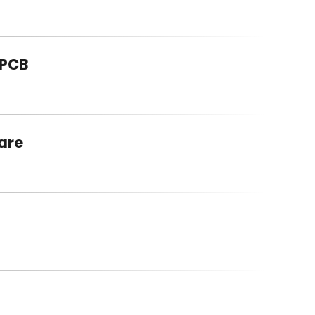
 PCB
are