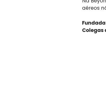
Na Beyond
aéreos n
Fundada
Colegas 